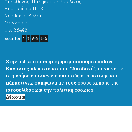
Υπέυθυνος: Παληκαράς Βασίλειος
Δημοκρίτου 11-13
Νέα Ιωνία Βόλου
Μαγνησία
Τ.Κ. 38446
counter
astrapi4@gmail.com
Στην astrapi.com.gr χρησιμοποιούμε cookies
http://www.astrapi.com.gr
Κάνοντας κλικ στο κουμπί "Αποδοχή", συναινείτε
+ 30 6977637444
στη χρήση cookies για σκοπούς στατιστικής και
+ 30 2421067444
μάρκετινγκ σύμφωνα με τους
όρους χρήσης
της
+ 30 2421082751
ιστοσελίδας και την
πολιτική cookies.
Δέχομαι
Cookie Policy
Privacy Policy
Terms of Use
© 2021 astrapi.com.gr | designed by Zombee Design Group