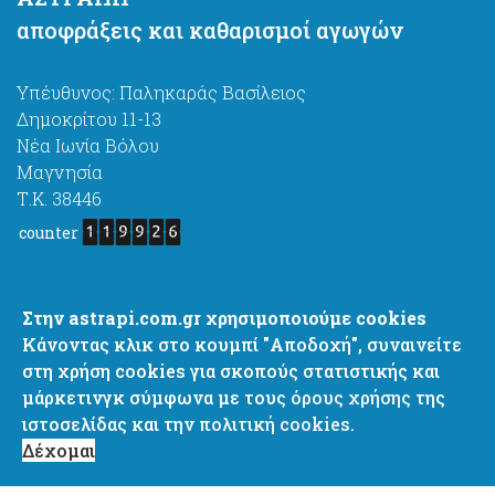
αποφράξεις και καθαρισμοί αγωγών
Υπέυθυνος: Παληκαράς Βασίλειος
Δημοκρίτου 11-13
Νέα Ιωνία Βόλου
Μαγνησία
Τ.Κ. 38446
counter
astrapi4@gmail.com
Στην astrapi.com.gr χρησιμοποιούμε cookies
http://www.astrapi.com.gr
Κάνοντας κλικ στο κουμπί "Αποδοχή", συναινείτε
+ 30 6977637444
στη χρήση cookies για σκοπούς στατιστικής και
+ 30 2421067444
μάρκετινγκ σύμφωνα με τους
όρους χρήσης
της
+ 30 2421082751
ιστοσελίδας και την
πολιτική cookies.
Δέχομαι
Cookie Policy
Privacy Policy
Terms of Use